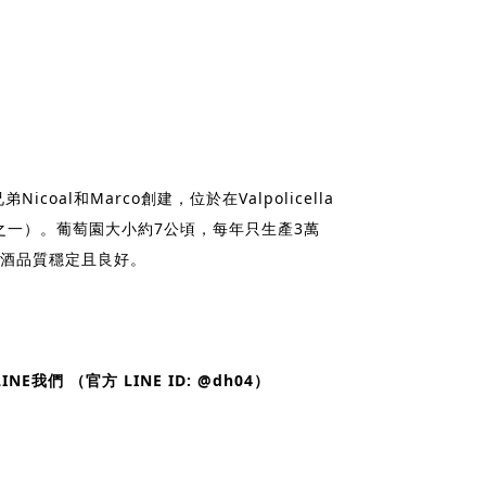
Nicoal和Marco創建，位於在Valpolicella
區之一）。葡萄園大小約7公頃，每年只生產3萬
酒品質穩定且良好。
NE我們 （官方 LINE ID: @dh04）