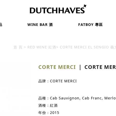
品
WINE BAR 酒
FATBOY 專區
首 頁
RED WINE 紅酒
CORTE MERCI EL SENGIO 
CORTE MERCI
｜ CORTE MER
品牌：CORTE MERCI
品種：Cab Sauvignon, Cab Franc, Merlot,
酒種：紅酒
年份：2015