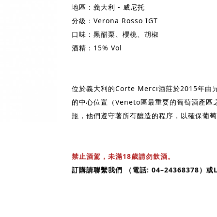
地區：義大利 - 威尼托
分級：Verona Rosso IGT
口味：黑醋栗、櫻桃、胡椒
酒精：15% Vol
位於義大利的Corte Merci酒莊於2015年由兄弟
的中心位置（Veneto區最重要的葡萄酒產
瓶，他們遵守著所有釀造的程序，以確保葡萄
禁止酒駕，未滿18歲請勿飲酒。
訂購請聯繫我們 （電話: 04–24368378）或LI