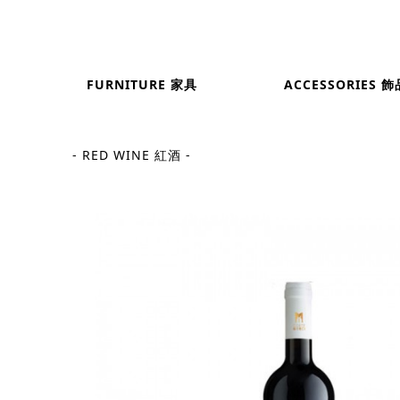
FURNITURE 家具
ACCESSORIES 飾
- RED WINE 紅酒 -