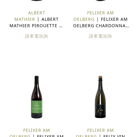
ALBERT
FELIXER AM
MATHIER
ALBERT
OELBERG
FELIXER AM
MATHIER PIROUETTE 瑞
OELBERG CHARDONNAY
士 白酒
BARRIQUE 瑞士 白酒
請來電洽詢
請來電洽詢
FELIXER AM
FELIXER AM
OELBERG
FELIXER AM
OELBERG
FELIX VIN