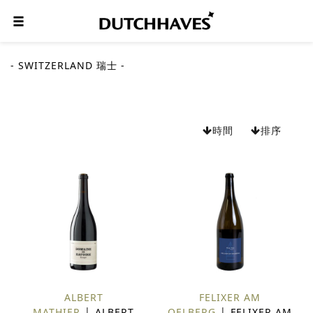
- SWITZERLAND 瑞士 -
時間
排序
ALBERT
FELIXER AM
MATHIER
ALBERT
OELBERG
FELIXER AM