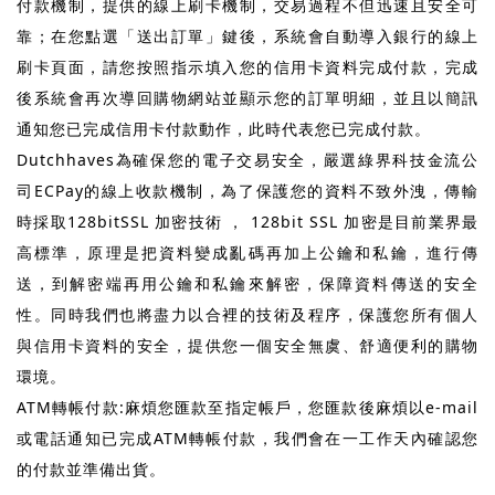
付款機制，提供的線上刷卡機制，交易過程不但迅速且安全可
靠；在您點選「送出訂單」鍵後，系統會自動導入銀行的線上
刷卡頁面，請您按照指示填入您的信用卡資料完成付款，完成
後系統會再次導回購物網站並顯示您的訂單明細，並且以簡訊
通知您已完成信用卡付款動作，此時代表您已完成付款。
Dutchhaves為確保您的電子交易安全，嚴選綠界科技金流公
司ECPay的線上收款機制，為了保護您的資料不致外洩，傳輸
時採取128bitSSL 加密技術 ， 128bit SSL 加密是目前業界最
高標準，原理是把資料變成亂碼再加上公鑰和私鑰，進行傳
送，到解密端再用公鑰和私鑰來解密，保障資料傳送的安全
性。同時我們也將盡力以合裡的技術及程序，保護您所有個人
與信用卡資料的安全，提供您一個安全無虞、舒適便利的購物
環境。
ATM轉帳付款:麻煩您匯款至指定帳戶，您匯款後麻煩以e-mail
或電話通知已完成ATM轉帳付款，我們會在一工作天內確認您
的付款並準備出貨。