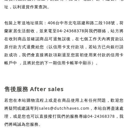
址，以利退貨作業查詢。
包裝上寄送地址填寫：406台中市北屯區建和路二段108號，荷
蘭家居生活館收，並來電至04-24368378與我們聯絡，站方將
在收到商品並確認商品可退無誤後，在七個工作天內將貨款以
原付款方式退費給您（以信用卡支付款項，若站方已向銀行請
款成功，我們會直接將款項刷退至您當初使用來付款的信用卡
帳戶中 ，且將於您的下一期信用卡帳單中顯示）。
售後服務 After sales
若您在本站購物流程上或是在商品使用上有任何問題，歡迎您
將疑問或建議寄到
sales@dutchhaves.com
，本站自將盡速處
理，或是您也可以直接撥打我們的服務專線
04-24368378
，我
們將竭誠為您服務。