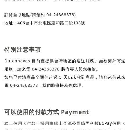
訂貨自取地點(請預約
04-24368378
)
地址：406
台中市北屯區建和路二段108號
特別注意事項
Dutchhaves 目前僅提供台灣地區的運送服務。如欲海外寄送
服務，請來電
04-24368378
將有專人與您接洽。
如您已付清商品全額但超過 5 天仍未收到商品，請您來信或來
電
04-24368378
，我們將盡快為你處理。
可以使用的付款方式 Payment
線上信用卡付款：採用由線上金流公司綠界科技ECPay信用卡