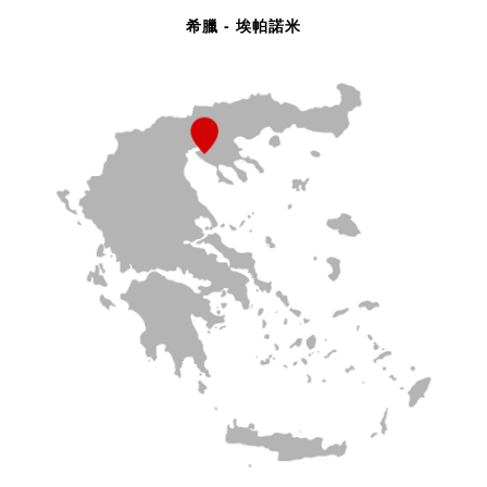
希臘 - 埃帕諾米