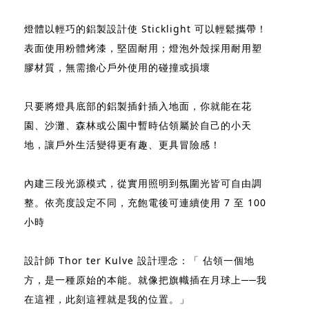
燈體以輕巧的鋁製設計使 Sticklight 可以輕鬆攜帶！
表面使用粉體烤漆，堅固耐用；燈泡外殼採用耐用塑
膠材質，無需擔心戶外使用的碰撞或損壞
只要將燈具底部的鋁製插針插入地面，你就能在花
園、沙灘、森林或公園中暫時佔領屬於自己的小天
地，讓戶外生活變得更有趣、更具冒險感！
內建三段光源模式，從實用照明到氛圍光皆可自由調
整。依亮度設定不同，充飽電後可連續使用 7 至 100
小時
設計師 Thor ter Kulve 設計理念：「 佔領一個地
方，是一種原始的本能。就像把旗幟插在月球上──我
在這裡，此刻這裡就是我的位置。」