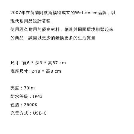
2007年在荷蘭阿默斯福特成立的Weltevree品牌，以
現代耐用品設計著稱
使用經久耐用的優良材料，創造與周圍環境聯繫起來
的商品；試圖以更少的錢換更多的生活質量
尺寸: 寬6 * 深9 * 高87 cm
底座尺寸: Ø18 * 高8 cm
亮度：70lm
防水等級：IP43
色溫：2600K
充電方式：USB-C