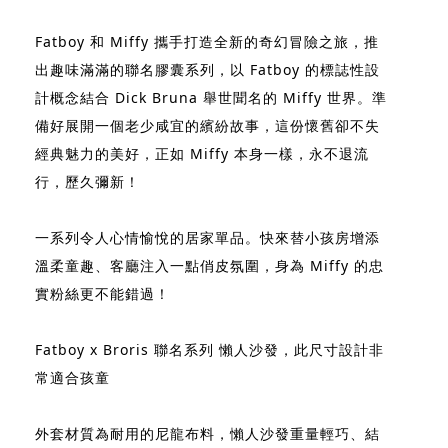
Fatboy 和 Miffy 攜手打造全新的奇幻冒險之旅，推
出趣味滿滿的聯名膠囊系列，以 Fatboy 的標誌性設
計概念結合 Dick Bruna 舉世聞名的 Miffy 世界。準
備好展開一個老少咸宜的繽紛故事，這份懷舊卻不失
經典魅力的美好，正如 Miffy 本身一樣，永不退流
行，歷久彌新！
一系列令人心情愉悅的居家單品。快來替小孩房增添
溫柔童趣、客廳注入一點俏皮氛圍，身為 Miffy 的忠
實粉絲更不能錯過！
Fatboy x Broris 聯名系列 懶人沙發，此尺寸設計非
常適合孩童
外套材質為耐用的尼龍布料，懶人沙發重量輕巧、結