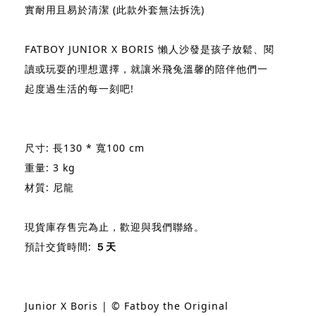
實耐用且易於清潔 (此款外套無法拆洗)
FATBOY JUNIOR X BORIS 懶人沙發是孩子放鬆、閱
讀或玩耍的理想選擇，就讓米飛兔溫馨的陪伴他們一
起度過生活的每一刻吧!
尺寸: 長130 * 寬100 cm
重量: 3 kg
材質: 尼龍
現貨庫存售完為止，歡迎與我們聯絡。
預計交貨時間:
５天
Junior X Boris | © Fatboy the Original