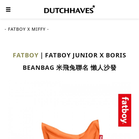
- FATBOY X MIFFY -
FATBOY
FATBOY JUNIOR X BORIS
BEANBAG 米飛兔聯名 懶人沙發