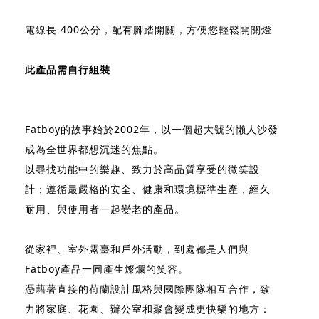
電線長 400公分，配有腳踏開關​​，方便您輕鬆開關燈
此產品需自行組裝
Fatboy的故事始於2002年，以一個超大號的懶人沙發
成為全世界都想沉迷的焦點。
以尋找功能中的樂趣、致力於高品質享受的微笑設
計；遵循最嚴格的安全、健康和環境標準生產，經久
耐用、與使用者一起變老的產品。
從家裡、室外露臺和戶外活動，到處都是人們與
Fatboy產品一同產生燦爛的笑容。
憑藉著直接的荷蘭設計風格與國際團隊相互合作，致
力將家庭、花園、辦公室和聚會變成更快樂的地方：