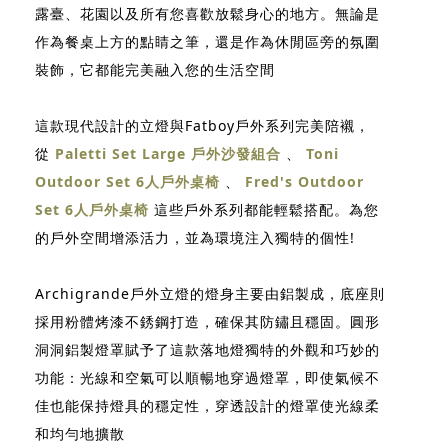
露臺、花園以及所有您喜歡放鬆身心的地方。無論是
作為餐桌上方的點睛之筆，還是作為休閒區旁的氛圍
裝飾，它都能完美融入您的生活空間
這款現代設計的立燈與Fatboy戶外系列完美陪襯，
從
Paletti Set Large 戶外沙發組合
、
Toni
Outdoor Set 6人戶外桌椅
、
Fred's Outdoor
Set 6人戶外桌椅
這些戶外系列都能輕鬆搭配。為您
的戶外空間增添活力，並為環境注入獨特的個性!
Archigrande戶外立燈的燈身主要由鋁製成，底座則
採用粉體烤漆不銹鋼打造，確保其防鏽且穩固。圓形
洞洞鋁製燈罩賦予了這款落地燈獨特的外觀和巧妙的
功能：光線和空氣可以順暢地穿過燈罩，即使氣候不
佳也能保持燈具的穩定性，穿透設計的燈罩使光線柔
和均勻地擴散