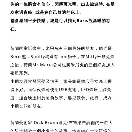
你的一生將會有信心，閃耀著光明。出去旅遊時, 在朋
友家過夜時, 或是在自己舒適的床上,
都會感到平安快樂，總是可以找到Boris熊溫暖的存
在。
荷蘭的童話書中，米飛兔有三個最好的朋友，他們是
Boris熊，Snuffy狗還有Lion獅子，在Miffy米飛兔燈
之後，荷蘭Mr Maria公司也將米飛兔的三個好友加入
夜燈系列。
小朋友經常發惡夢又怕黑，家長總是擔心子女晚上睡
得不好。這個夜燈可使用USB充電，LED燈座可調亮
度，適合晚上用於睡前故事、嬰兒餵食、旅行，成為
小朋友的好朋友,
荷蘭藝術家 Dick Bruna迪克·布魯納告訴他的一歲大
的兒子關於一個小兔子的故事，他曾經在一次渡假的