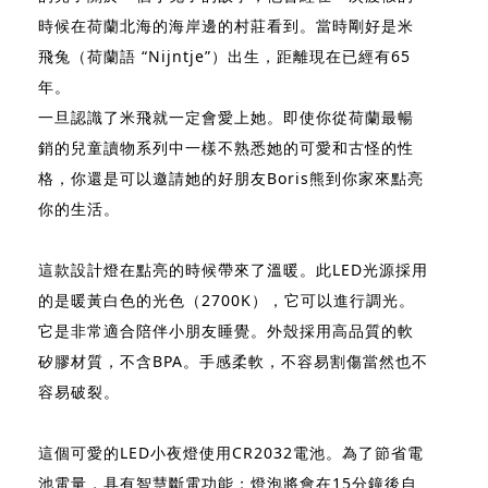
時候在荷蘭北海的海岸邊的村莊看到。當時剛好是米
飛兔（荷蘭語 “Nijntje”）出生，距離現在已經有65
年。
一旦認識了米飛就一定會愛上她。即使你從荷蘭最暢
銷的兒童讀物系列中一樣不熟悉她的可愛和古怪的性
格，你還是可以邀請她的好朋友Boris熊到你家來點亮
你的生活。
這款設計燈在點亮的時候帶來了溫暖。此LED光源採用
的是暖黃白色的光色（2700K），它可以進行調光。
它是非常適合陪伴小朋友睡覺。外殼採用高品質的軟
矽膠材質，不含BPA。手感柔軟，不容易割傷當然也不
容易破裂。
這個可愛的LED小夜燈使用CR2032電池。為了節省電
池電量，具有智慧斷電功能；燈泡將會在15分鐘後自