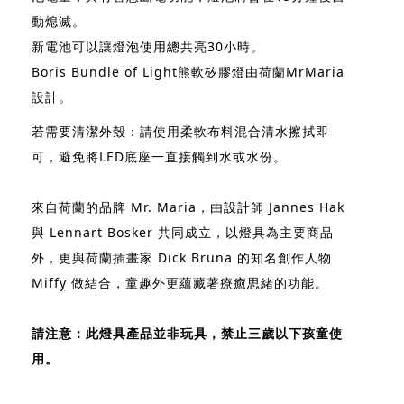
動熄滅。
新電池可以讓燈泡使用總共亮30小時。
Boris Bundle of Light熊軟矽膠燈由荷蘭MrMaria
設計。
若需要清潔外殼：請使用柔軟布料混合清水擦拭即
可，避免將LED底座一直接觸到水或水份。
來自荷蘭的品牌 Mr. Maria，由設計師 Jannes Hak
與 Lennart Bosker 共同成立，以燈具為主要商品
外，更與荷蘭插畫家 Dick Bruna 的知名創作人物
Miffy 做結合，童趣外更蘊藏著療癒思緒的功能。
請注意：此燈具產品並非玩具，禁止三歲以下孩童使
用。