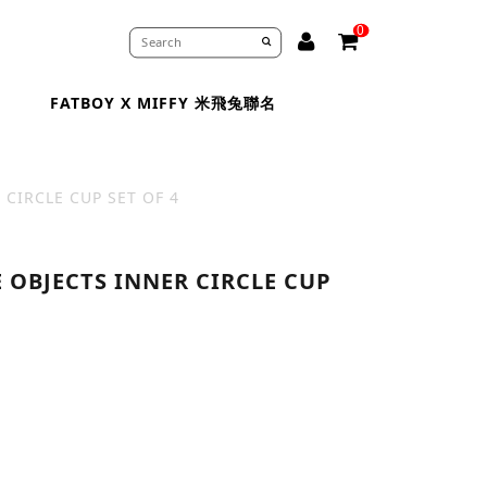
0
FATBOY X MIFFY 米飛兔聯名
 CIRCLE CUP SET OF 4
 OBJECTS INNER CIRCLE CUP