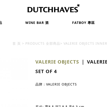
品
WINE BAR 酒
FATBOY 專區
首 頁
PRODUCTS 全部商品
VALERIE OBJECTS INNER
VALERIE OBJECTS
｜ VALERIE
SET OF 4
品牌：VALERIE OBJECTS
尺寸: 寬8 * 深7.8 * 高6.3 cm