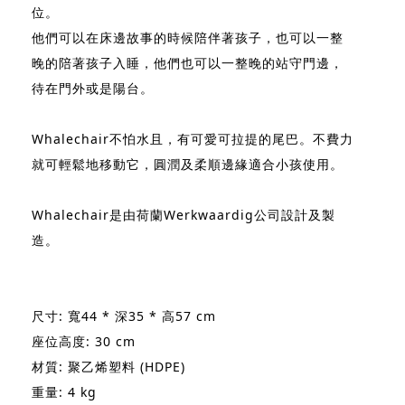
位。
他們可以在床邊故事的時候陪伴著孩子，也可以一整
晚的陪著孩子入睡，他們也可以一整晚的站守門邊，
待在門外或是陽台。
Whalechair不怕水且，有可愛可拉提的尾巴。不費力
就可輕鬆地移動它，圓潤及柔順邊緣適合小孩使用。
Whalechair是由荷蘭Werkwaardig公司設計及製
造。
尺寸: 寬44 * 深35 * 高57 cm
座位高度: 30 cm
材質: 聚乙烯塑料 (HDPE)
重量: 4 kg