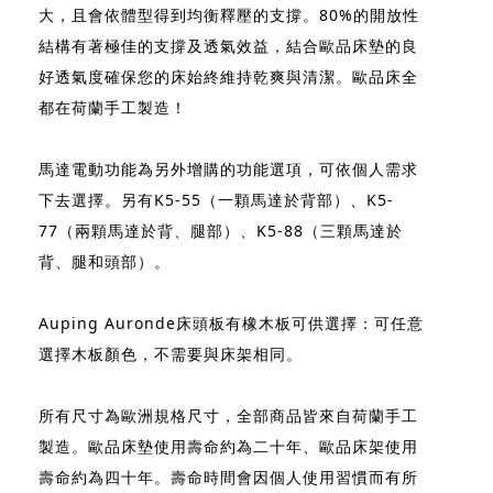
大，且會依體型得到均衡釋壓的支撐。80%的開放性
結構有著極佳的支撐及透氣效益，結合歐品床墊的良
好透氣度確保您的床始終維持乾爽與清潔。歐品床全
都在荷蘭手工製造！
馬達電動功能為另外增購的功能選項，可依個人需求
下去選擇。另有K5-55（一顆馬達於背部）、K5-
77（兩顆馬達於背、腿部）、K5-88（三顆馬達於
背、腿和頭部）。
Auping Auronde床頭板有橡木板可供選擇：可任意
選擇木板顏色，不需要與床架相同。
所有尺寸為歐洲規格尺寸，全部商品皆來自荷蘭手工
製造。歐品床墊使用壽命約為二十年、歐品床架使用
壽命約為四十年。壽命時間會因個人使用習慣而有所