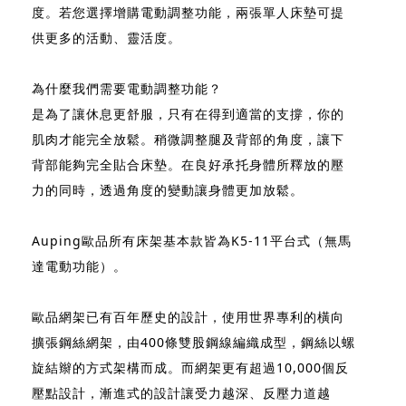
度。若您選擇增購電動調整功能，兩張單人床墊可提
供更多的活動、靈活度。
為什麼我們需要電動調整功能？
是為了讓休息更舒服，只有在得到適當的支撐，你的
肌肉才能完全放鬆。稍微調整腿及背部的角度，讓下
背部能夠完全貼合床墊。在良好承托身體所釋放的壓
力的同時，透過角度的變動讓身體更加放鬆。
Auping歐品所有床架基本款皆為K5-11平台式（無馬
達電動功能）。
歐品網架已有百年歷史的設計，使用世界專利的橫向
擴張鋼絲網架，由400條雙股鋼線編織成型，鋼絲以螺
旋結辮的方式架構而成。而網架更有超過10,000個反
壓點設計，漸進式的設計讓受力越深、反壓力道越