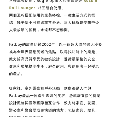
不僅單獨使用，Bugle Up懶人沙發還能與
Rock n
Roll Lounger
相互組合使用。
兩個互相搭配使用的完美搭檔。一種生活方式的標
誌，幾乎堅不可摧還非常舒適。這大概就是夢想中令
人最放鬆的搖椅，永遠都不想離開。
Fatboy的故事始於2002年，以一個超大號的懶人沙發
成為全世界都想沉迷的焦點。以尋找功能中的樂趣、
致力於高品質享受的微笑設計；遵循最嚴格的安全、
健康和環境標準生產，經久耐用、與使用者一起變老
的產品。
從家裡、室外露臺和戶外活動，到處都是人們與
Fatboy產品一同產生燦爛的笑容。憑藉著直接的荷蘭
設計風格與國際團隊相互合作，致力將家庭、花園、
辦公室和聚會變成更快樂的地方：包括家具、燈具、