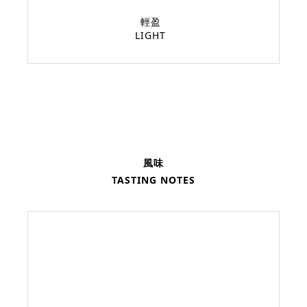
輕盈
LIGHT
風味
TASTING NOTES