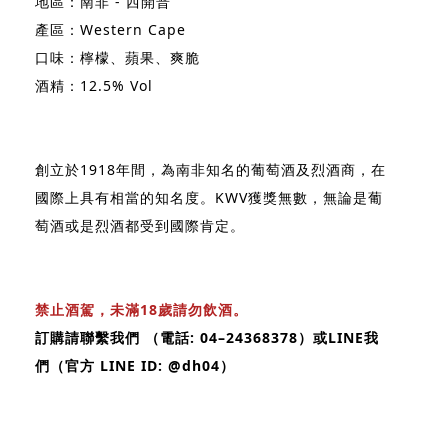
地區：南非 - 西開普
產區：Western Cape
口味：檸檬、蘋果、爽脆
酒精：12.5% Vol
創立於1918年間，為南非知名的葡萄酒及烈酒商，在
國際上具有相當的知名度。KWV獲獎無數，無論是葡
萄酒或是烈酒都受到國際肯定。
禁止酒駕，未滿18歲請勿飲酒。
訂購請聯繫我們 （電話: 04–24368378）或LINE我
們（官方 LINE ID: @dh04）