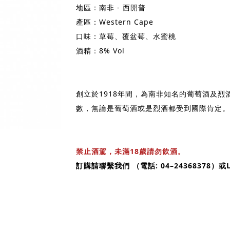
地區：南非 - 西開普
產區：Western Cape
口味：草莓、覆盆莓、水蜜桃
酒精：8% Vol
創立於1918年間，為南非知名的葡萄酒及烈
數，無論是葡萄酒或是烈酒都受到國際肯定。
禁止酒駕，未滿18歲請勿飲酒。
訂購請聯繫我們 （電話: 04–24368378）或LI