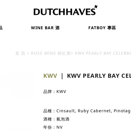
品
WINE BAR 酒
FATBOY 專區
首 頁
ROSE WINE 粉紅酒
KWV PEARLY BAY CELEB
KWV
｜ KWV PEARLY BAY C
品牌：KWV
品種：Cinsault, Ruby Cabernet, Pinotag
酒種：氣泡酒
年份：NV