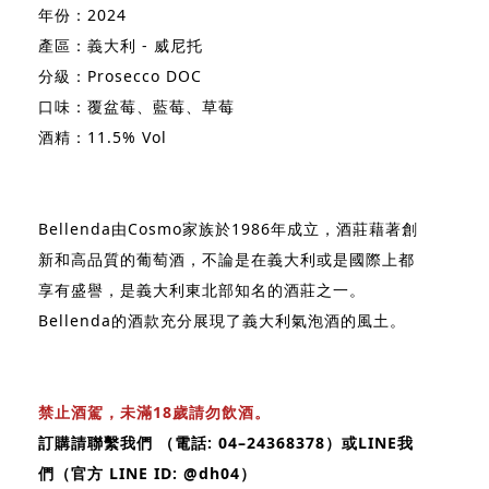
年份：2024
產區：義大利 - 威尼托
分級：Prosecco DOC
口味：覆盆莓、藍莓、草莓
酒精：11.5% Vol
Bellenda由Cosmo家族於1986年成立，酒莊藉著創
新和高品質的葡萄酒，不論是在義大利或是國際上都
享有盛譽，是義大利東北部知名的酒莊之一。
Bellenda的酒款充分展現了義大利氣泡酒的風土。
禁止酒駕，未滿18歲請勿飲酒。
訂購請聯繫我們 （電話: 04–24368378）或LINE我
們（官方 LINE ID: @dh04）