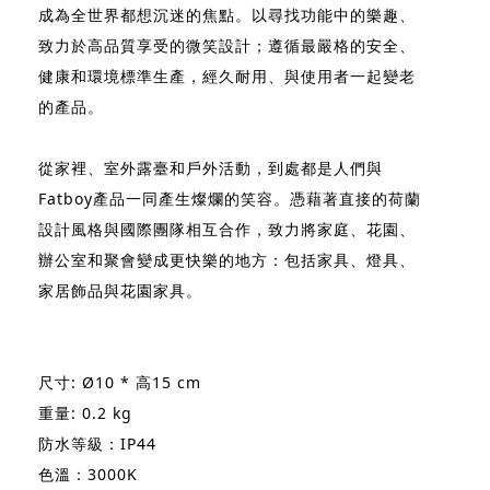
成為全世界都想沉迷的焦點。以尋找功能中的樂趣、
致力於高品質享受的微笑設計；遵循最嚴格的安全、
健康和環境標準生產，經久耐用、與使用者一起變老
的產品。
從家裡、室外露臺和戶外活動，到處都是人們與
Fatboy產品一同產生燦爛的笑容。憑藉著直接的荷蘭
設計風格與國際團隊相互合作，致力將家庭、花園、
辦公室和聚會變成更快樂的地方：包括家具、燈具、
家居飾品與花園家具。
尺寸: Ø10 * 高15 cm
重量: 0.2 kg
防水等級：IP44
色溫：3000K