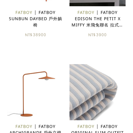
FATBOY
FATBOY
FATBOY
FATBOY
SUNBUN DAYBED 戶外躺
EDISON THE PETIT X
椅
MIFFY 米飛兔聯名 拉式夜
燈 檯燈
NT$
NT$
38900
3900
FATBOY
FATBOY
FATBOY
FATBOY
ARCHIGRANDE 戶外立燈
ORIGINAL SLIM OUTFIT