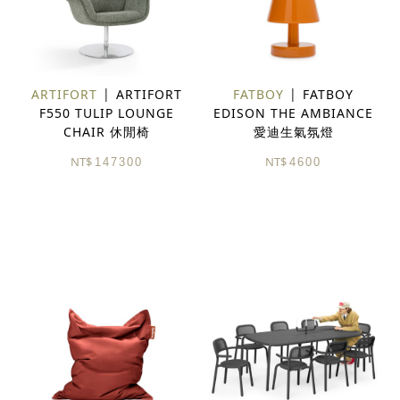
ARTIFORT
ARTIFORT
FATBOY
FATBOY
F550 TULIP LOUNGE
EDISON THE AMBIANCE
CHAIR 休閒椅
愛迪生氣氛燈
NT$
NT$
147300
4600