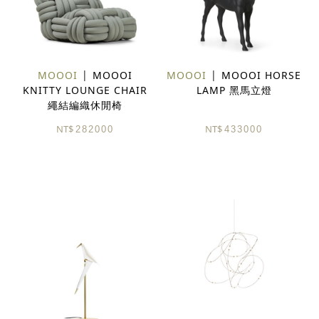
MOOOI
MOOOI
MOOOI
MOOOI HORSE
KNITTY LOUNGE CHAIR
LAMP 黑馬立燈
繩結編織休閒椅
NT$
NT$
282000
433000