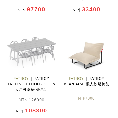
97700
33400
NT$
NT$
FATBOY
FATBOY
FATBOY
FATBOY
FRED'S OUTDOOR SET 6
BEANBASE 懶人沙發椅架
人戶外桌椅 優惠組
NT$
7900
NT$ 126000
108300
NT$