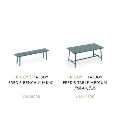
FATBOY
FATBOY
FATBOY
FATBOY
FRED'S BENCH 戶外長凳
FRED'S TABLE MEDIUM
戶外4人長桌
NT$
NT$
19900
41600