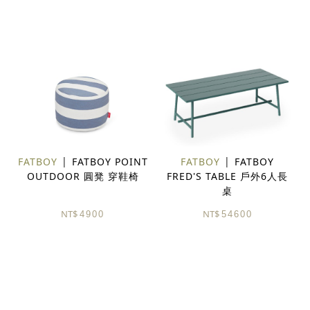
FATBOY
FATBOY POINT
FATBOY
FATBOY
OUTDOOR 圓凳 穿鞋椅
FRED'S TABLE 戶外6人長
桌
NT$
NT$
4900
54600