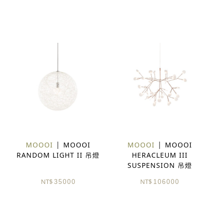
MOOOI
MOOOI
MOOOI
MOOOI
RANDOM LIGHT II 吊燈
HERACLEUM III
SUSPENSION 吊燈
NT$
NT$
35000
106000