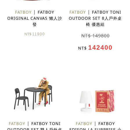
FATBOY
FATBOY
FATBOY
FATBOY TONI
ORIGINAL CANVAS 懶人沙
OUTDOOR SET 8人戶外桌
發
椅 優惠組
NT$
11900
NT$ 149800
142400
NT$
FATBOY
FATBOY TONI
FATBOY
FATBOY
OUTDOOR SET 雙人戶外桌
EDISON LA SURPRISE 小