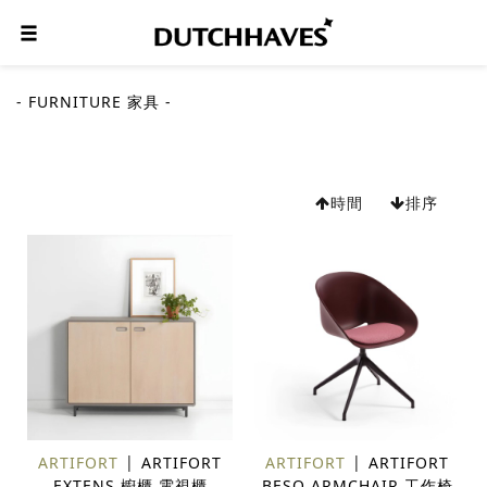
- FURNITURE 家具 -
時間
排序
ARTIFORT
ARTIFORT
ARTIFORT
ARTIFORT
EXTENS 櫥櫃 電視櫃
BESO ARMCHAIR 工作椅