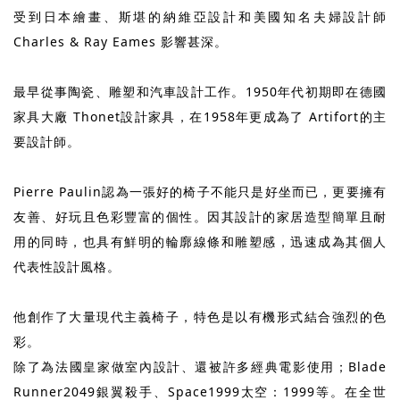
受到日本繪畫、斯堪的納維亞設計和美國知名夫婦設計師
Charles & Ray Eames 影響甚深。
最早從事陶瓷、雕塑和汽車設計工作。1950年代初期即在德國
家具大廠 Thonet設計家具，在1958年更成為了 Artifort的主
要設計師。
Pierre Paulin認為一張好的椅子不能只是好坐而已，更要擁有
友善、好玩且色彩豐富的個性。因其設計的家居造型簡單且耐
用的同時，也具有鮮明的輪廓線條和雕塑感，迅速成為其個人
代表性設計風格。
他創作了大量現代主義椅子，特色是以有機形式結合強烈的色
彩。
除了為法國皇家做室內設計、還被許多經典電影使用；Blade
Runner2049銀翼殺手、Space1999太空：1999等。在全世